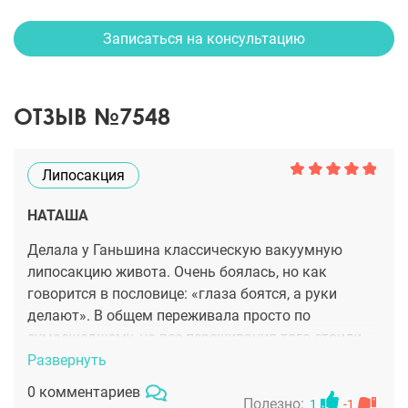
Записаться на консультацию
ОТЗЫВ №7548
Липосакция
НАТАША
Делала у Ганьшина классическую вакуумную
липосакцию живота. Очень боялась, но как
говорится в пословице: «глаза боятся, а руки
делают». В общем переживала просто по
сумасшедшему, но все переживания того стоили.
Эффект потрясающий! Рекомендую клинику и
Развернуть
доктора, все происходит на высшем уровне!
0 комментариев
Полезно:
1
-1