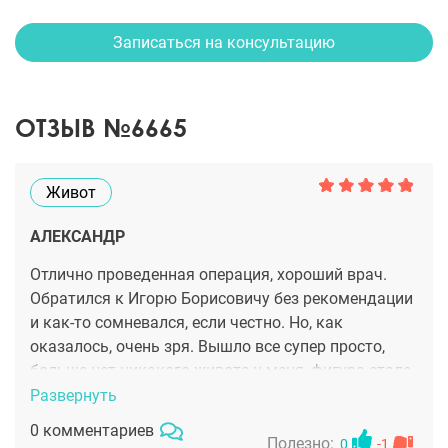
Записаться на консультацию
ОТЗЫВ №6665
Живот
АЛЕКСАНДР
Отлично проведенная операция, хороший врач.
Обратился к Игорю Борисовичу без рекомендации
и как-то сомневался, если честно. Но, как
оказалось, очень зря. Вышло все супер просто,
больше нет никакого живота у меня, фигура стала,
как будто спортом всю жизнь занимался.
Развернуть
0 комментариев
Полезно:
0
-1