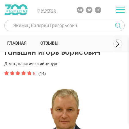
Москва
300 Экспертов
Пластические хирурги
Ганьшин Игорь Борисови
ГЛАВНАЯ
ОТЗЫВЫ
Ганьшин Игорь Борисович
Д.м.н., пластический хирург
5
(14)