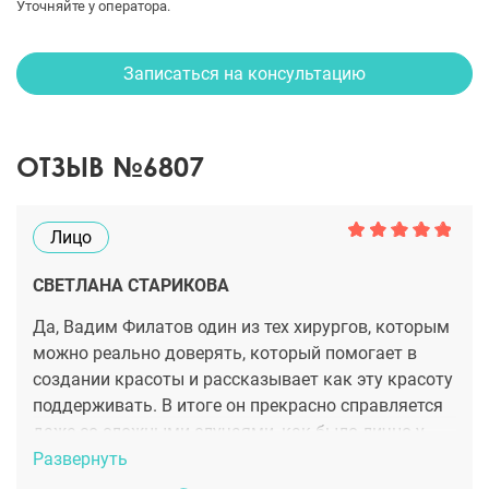
Уточняйте у оператора.
Записаться на консультацию
ОТЗЫВ №6807
Лицо
СВЕТЛАНА СТАРИКОВА
Да, Вадим Филатов один из тех хирургов, которым
можно реально доверять, который помогает в
создании красоты и рассказывает как эту красоту
поддерживать. В итоге он прекрасно справляется
даже со сложными случаями, как было лично у
меня. Лицо ыло ассиметричное, плюс старение не
Развернуть
оставляло шансов. Но мне доктор помог реально,