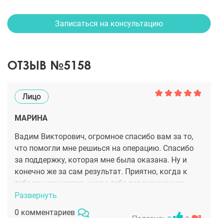
Записаться на консультацию
ОТЗЫВ №5158
Лицо
МАРИНА
Вадим Викторович, огромное спасибо вам за то,
что помогли мне решиься на операцию. Спасибо
за поддержку, которая мне была оказана. Ну и
конечно же за сам результат. Приятно, когда к
тебе так относятся, когда тебя поддерживают.
Спасибо большое за человеческое тепло и за
Развернуть
красивую и молодую меня.
0 комментариев