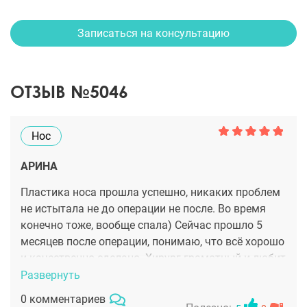
Записаться на консультацию
ОТЗЫВ №5046
Нос
АРИНА
Пластика носа прошла успешно, никаких проблем
не истытала не до операции не после. Во время
конечно тоже, вообще спала) Сейчас прошло 5
месяцев после операции, понимаю, что всё хорошо
и качественно сделано. Хирург грамотный и любит
свою работу, сразу видно. Доктору Филатову
Развернуть
спасибо!
0 комментариев