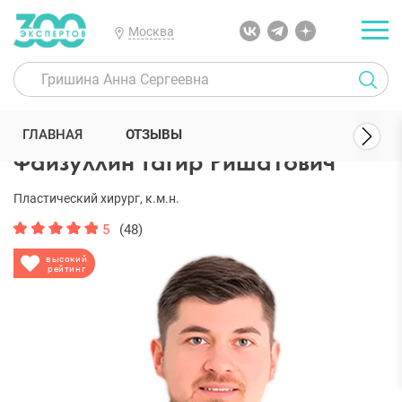
Москва
300 Экспертов
Пластические хирурги
Файзуллин Тагир Ришат
ГЛАВНАЯ
ОТЗЫВЫ
Файзуллин Тагир Ришатович
Пластический хирург, к.м.н.
5
(48)
высокий
рейтинг