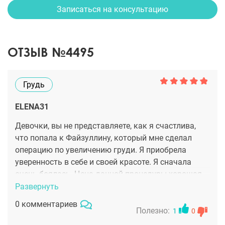
Записаться на консультацию
ОТЗЫВ №4495
Грудь
ELENA31
Девочки, вы не представляете, как я счастлива,
что попала к Файзуллину, который мне сделал
операцию по увеличению груди. Я приобрела
уверенность в себе и своей красоте. Я сначала
очень боялась. Цена данной процедуры хорошая,
меня даже не смутила не сколько она, потому что
Развернуть
результат этого стоит. Результатом очень
0 комментариев
довольна, не могу налюбоваться.
Полезно:
1
0