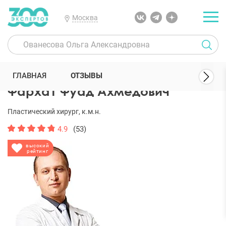
Москва
300 Экспертов
Пластические хирурги
Фархат Фуад Ахмедович
ГЛАВНАЯ
ОТЗЫВЫ
Фархат Фуад Ахмедович
Пластический хирург, к.м.н.
4.9
(53)
высокий
рейтинг