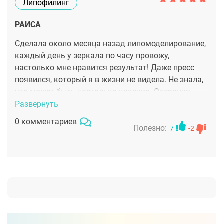
Липофилинг
РАИСА
Сделала около месяца назад липомоделирование,
каждый день у зеркала по часу провожу,
настолько мне нравится результат! Даже пресс
появился, который я в жизни не видела. Не знала,
что может быть настолько красиво. Операция
прошла нормально, делала у Фуада Фархата.
Развернуть
Очень хороший врач, мне понравился. Прямо как
0 комментариев
скульптор работает, потрясающе.
Полезно:
7
-2