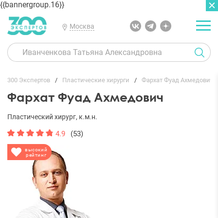
{{bannergroup.16}}
Москва
ГЛАВНАЯ
ОТЗЫВЫ
300 Экспертов
Пластические хирурги
Фархат Фуад Ахмедович
Фархат Фуад Ахмедович
Пластический хирург, к.м.н.
4.9
(53)
высокий
рейтинг