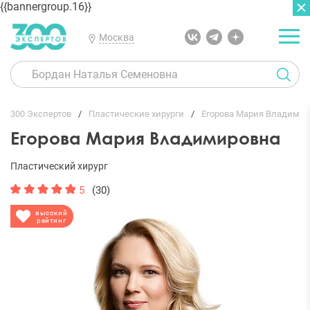
{{bannergroup.16}}
Москва
ГЛАВНАЯ
ОТЗЫВЫ
300 Экспертов
Пластические хирурги
Егорова Мария Владими
Егорова Мария Владимировна
Пластический хирург
5
(30)
высокий
рейтинг