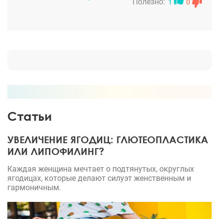
операции я восстановилась очень быстро, сама
Полезно:
1
0
удивляюсь, швов почти не видно, ничего уже не
болит, да и болело только первые пару дней.
Только белье это компрессионное поднадоело
носить. Но очень скоро я смогу его снять ))
Статьи
УВЕЛИЧЕНИЕ ЯГОДИЦ: ГЛЮТЕОПЛАСТИКА
ИЛИ ЛИПОФИЛИНГ?
Каждая женщина мечтает о подтянутых, округлых
ягодицах, которые делают силуэт женственным и
гармоничным.