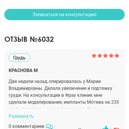
Записаться на консультацию
ОТЗЫВ №6032
Грудь
КРАСНОВА М
Две недели назад оперировалась у Марии
Владимировны. Делала увеличение и подтяжку
груди. На консультации в Фрау клиник мне
сделали моделирование, импланты Мотива на 235
мл были идеальны мне по размеру. Грудь
большего размера просто выглядела бы не
Развернуть
естественно. На этом и остановились. После
0 комментариев