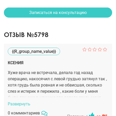
Записаться на консультацию
ОТЗЫВ №5798
{{r_group_name_value}}
КСЕНИЯ
Хуже врача не встречала, делала год назад
операцию, накосячил с левой грудью затянул так ,
хотя грудь была ровная и не обвисшая, сколько
слез и истерик я пережила , какие боли у меня
были, так еще в клинике где делала грудь меня
обокрали , он наплевательски отнессч к этой
Развернуть
ситуации, грудь очень болела весь год, пришлось
0 комментариев