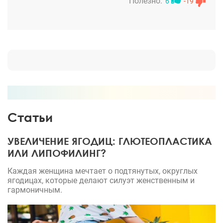
переделывать у другого врача, что могу сказать
Полезно:
6
-19
не обращайтесь к нему слишком молодой и руки
из попы, как говорят его же сотрудники в
институте, раз на раз не приходитмя, многого
незнает, неопытный
Статьи
УВЕЛИЧЕНИЕ ЯГОДИЦ: ГЛЮТЕОПЛАСТИКА
ИЛИ ЛИПОФИЛИНГ?
Каждая женщина мечтает о подтянутых, округлых
ягодицах, которые делают силуэт женственным и
гармоничным.