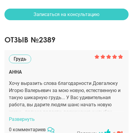
Записаться на консультацию
ОТЗЫВ №2389
Грудь
АННА
Хочу выразить слова благодарности Довгалюку
Игорю Валерьевич за мою новую, естественную и
такую шикарную грудь... У Вас удивительная
работа, вы дарите людям шанс начать новую
жизнь, полную радости, восхищения и улыбок.
Спасибо Вам за возможность чувствовать себя
Развернуть
счастливее и увереннее в себе! Буду всем и всегда
0 комментариев