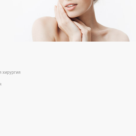
я хирургия
я