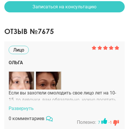
Записаться на консультацию
ОТЗЫВ №7675
Лицо
ОЛЬГА
Если вы захотели омолодить свое лицо лет на 10-
15, то девочки вам обязательно нужно посетить
консультацию Игоря Анатольевича Белого. Он вам
Развернуть
правильно подберет омолаживающие
0 комментариев
вмешательство, учитывая все ваши нюансы. Как в
Полезно:
7
-1
моем случае, у меня азиатский тип строения лица,