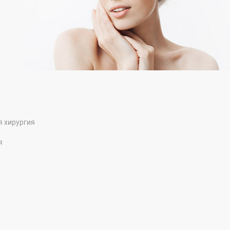
я хирургия
я