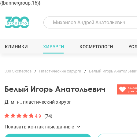
{{bannergroup.16}}
КЛИНИКИ
ХИРУРГИ
КОСМЕТОЛОГИ
УС
300 Экспертов
Пластические хирурги
Белый Игорь Анатольеви
Белый Игорь Анатольевич
высо
рейт
Д. м. н., пластический хирург
4.9
(74)
Показать контактные данные