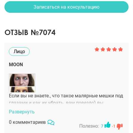
Записаться на консультацию
ОТЗЫВ №7074
Лицо
MOON
Если вы не знаете., что такое малярные мешки под
глазами и как их убрать..вам повезло) вы
достаточно молоды ну или с возрастом они не так
Развернуть
заметны у вас..ибо проявляются в основном после
0 комментариев
35 лет. Они придают усталость лицу и сильно
Полезно:
7
-1
старят..заметить их очень легко, особенно в паше