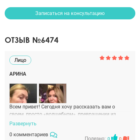
Записаться на консультацию
ОТЗЫВ №6474
Лицо
АРИНА
Всем привет! Сегодня хочу рассказать вам о
своем, просто «волшебном», превращении из
женщины, которая всегда выглядит усталой, с
Развернуть
мешками от недосыпаний, в красивую,
0 комментариев
интересную, а главное, помолодевшую красотку. В
Полезно:
0
0