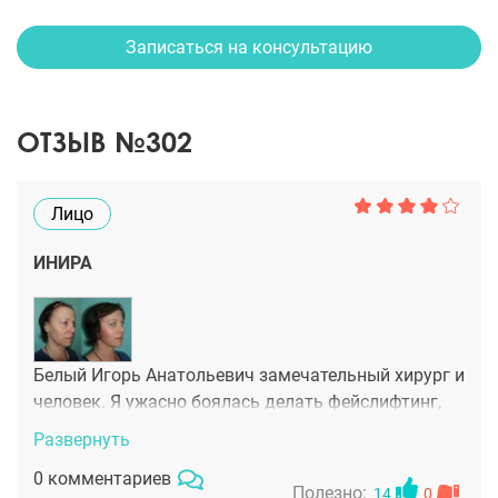
Записаться на консультацию
ОТЗЫВ №302
Лицо
ИНИРА
Белый Игорь Анатольевич замечательный хирург и
человек. Я ужасно боялась делать фейслифтинг,
но безумно хотелось подтянуть лицо, выглядеть
Развернуть
моложе. Игорь Анатольевич омолодил мое лицо, я
0 комментариев
сразу сбросила лет 10, это феноменально. Я теперь
Полезно:
14
0