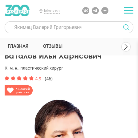
Москва
300 Экспертов
Пластические хирурги
Баталов Илья Харисович
ГЛАВНАЯ
ОТЗЫВЫ
Баталов Илья Харисович
К. м. н., пластический хирург
4.9
(46)
высокий
рейтинг