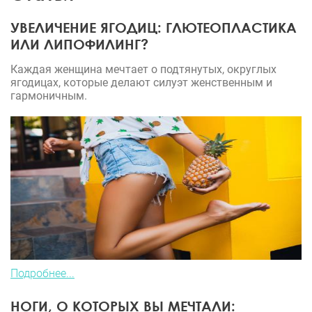
ожидания! Живот стал плоским и подтянутым, а
УВЕЛИЧЕНИЕ ЯГОДИЦ: ГЛЮТЕОПЛАСТИКА
контуры тела приобрели желаемую стройность.
ИЛИ ЛИПОФИЛИНГ?
Чувствую себя уверенной, красивой и счастливой.
Рекомендую всем, кто задумывается о коррекции
Каждая женщина мечтает о подтянутых, округлых
живота, обращаться к Илье Харисовичу. Его
ягодицах, которые делают силуэт женственным и
гармоничным.
профессионализм, опыт и внимательное
отношение к пациентам делают его прекрасным
специалистом. Илья Харисович, спасибо вам за
ваш труд, за то, что помогаете людям становиться
лучше!
Подробнее...
НОГИ, О КОТОРЫХ ВЫ МЕЧТАЛИ: