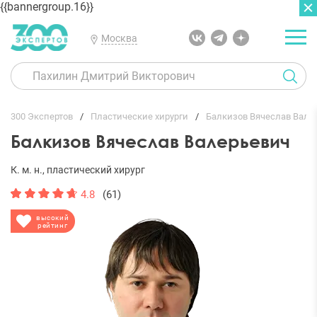
{{bannergroup.16}}
Москва
ГЛАВНАЯ
ОТЗЫВЫ
300 Экспертов
Пластические хирурги
Балкизов Вячеслав Вале
Балкизов Вячеслав Валерьевич
К. м. н., пластический хирург
4.8
(61)
высокий
рейтинг