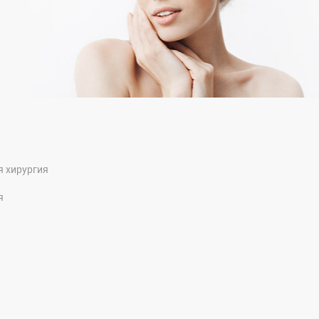
я хирургия
я