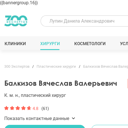
{{bannergroup.16}}
КЛИНИКИ
ХИРУРГИ
КОСМЕТОЛОГИ
УС
300 Экспертов
Пластические хирурги
Балкизов Вячеслав Вале
Балкизов Вячеслав Валерьевич
К. м. н., пластический хирург
4.8
(61)
Показать контактные данные