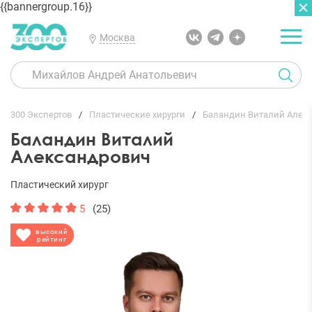
{{bannergroup.16}}
Москва
ГЛАВНАЯ
ОТЗЫВЫ
300 Экспертов
Пластические хирурги
Баландин Виталий Алек
Баландин Виталий
Александрович
Пластический хирург
5
(25)
высокий
рейтинг