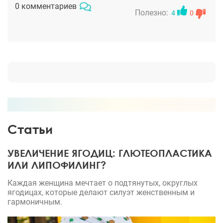
готова. Восстановилась довольно быстро, итог
0 комментариев
того стоил. Я получила за короткий период
Полезно:
4
0
времени округлые, подтянутые ягодицы и плоский
живот. Мечта, а не фигура! Большое спасибо
Баландину В.А.!
Статьи
УВЕЛИЧЕНИЕ ЯГОДИЦ: ГЛЮТЕОПЛАСТИКА
ИЛИ ЛИПОФИЛИНГ?
Каждая женщина мечтает о подтянутых, округлых
ягодицах, которые делают силуэт женственным и
гармоничным.