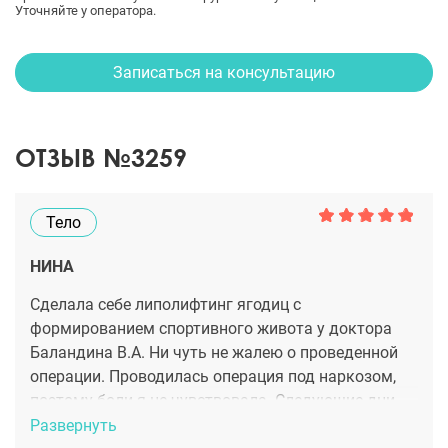
Уточняйте у оператора.
Записаться на консультацию
ОТЗЫВ №3259
Тело
НИНА
Сделала себе липолифтинг ягодиц с
формированием спортивного живота у доктора
Баландина В.А. Ни чуть не жалею о проведенной
операции. Проводилась операция под наркозом,
поэтому боли я не чувствовала. Следующие дни
болезненность, конечно, была, но я к этому была
Развернуть