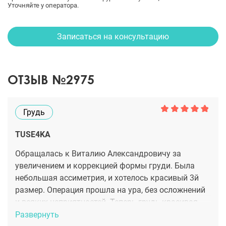
Уточняйте у оператора.
Записаться на консультацию
ОТЗЫВ №2975
Грудь
TUSE4KA
Обращалась к Виталию Александровичу за
увеличением и коррекцией формы груди. Была
небольшая ассиметрия, и хотелось красивый 3й
размер. Операция прошла на ура, без осложнений
и всяких неприятностей. Теперь грудь красивая,
аккуратная и выглядит очень естественно. Доктор
Развернуть