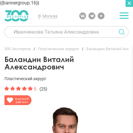
{{bannergroup.16}}
Москва
ГЛАВНАЯ
ОТЗЫВЫ
300 Экспертов
Пластические хирурги
Баландин Виталий Алек
Баландин Виталий
Александрович
Пластический хирург
5
(25)
высокий
рейтинг