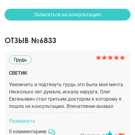
Записаться на консультацию
ОТЗЫВ №6833
Грудь
СВЕТИК
Увеличить и подтянуть грудь это была моя мечта.
Несколько лет думала, искала хирурга. Олег
Евгеньевич стал третьим доктором к которому я
пошла на консультацию. Впечатление вызвал
положительное, да и работы его видела,
впечатлили тем, что грудь очень естественная
Развернуть
получается. Поэтому именно ему я и доверила
0 комментариев