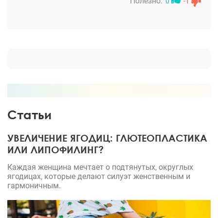
сделать операцию. Даже не ожидала что с одной
Полезно:
0
-1
операции так все изменится – прекрасно выгляжу
и ощущая себя действительно уверенней. Все
супер!
Статьи
УВЕЛИЧЕНИЕ ЯГОДИЦ: ГЛЮТЕОПЛАСТИКА
ИЛИ ЛИПОФИЛИНГ?
Каждая женщина мечтает о подтянутых, округлых
ягодицах, которые делают силуэт женственным и
гармоничным.