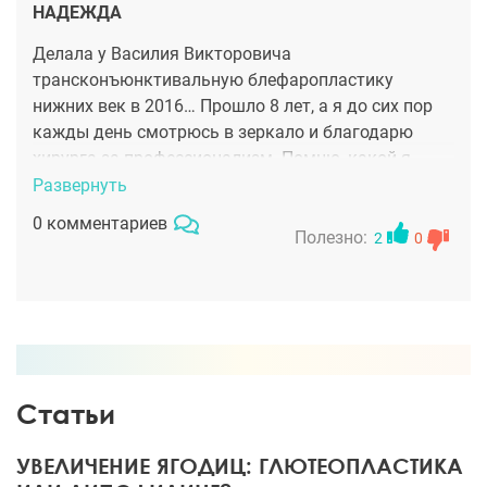
НАДЕЖДА
Делала у Василия Викторовича
трансконъюнктивальную блефаропластику
нижних век в 2016… Прошло 8 лет, а я до сих пор
кажды день смотрюсь в зеркало и благодарю
хирурга за профессионализм. Помню, какой я
красивой показалась себе сразу же после
Развернуть
операции, когда отошла от наркоза, а уже на
0 комментариев
следующий день я пошла на свидание со своим
Полезно:
2
0
любимым без единого синечка под глазами!
Реабилитация была быстрой, легкой, а общение и
консультирование с доктором - иформативным и
комфортным. Отличный доктор!
Статьи
УВЕЛИЧЕНИЕ ЯГОДИЦ: ГЛЮТЕОПЛАСТИКА