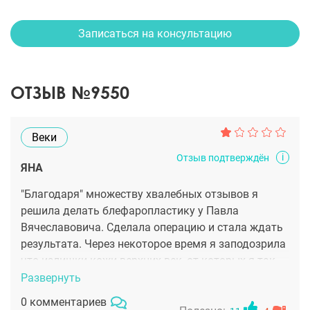
Записаться на консультацию
ОТЗЫВ №9550
Веки
i
Отзыв подтверждён
ЯНА
"Благодаря" множеству хвалебных отзывов я
решила делать блефаропластику у Павла
Вячеславовича. Сделала операцию и стала ждать
результата. Через некоторое время я заподозрила
что излишки кожи верхних век, от которых я так
мечтала избавиться остались. Позднее я
Развернуть
окончательно убедилась в этом. Мои веки по-
0 комментариев