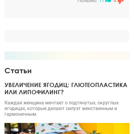
прежнему дряблые, кожа нависает. Даже макияж
Полезно:
11
-4
делать трудно, так как она тянется... Не передать
как неприятно осознавать что я терпела боль, и
неудобства зря. И деньги потрачены тоже зря.
Пишу для того чтобы люди были более
предусмотрительны, и выбирали хирурга, видя
реальные результаты работ! Я сделала ошибку и
очень сожалею о ней.
Статьи
УВЕЛИЧЕНИЕ ЯГОДИЦ: ГЛЮТЕОПЛАСТИКА
ИЛИ ЛИПОФИЛИНГ?
Каждая женщина мечтает о подтянутых, округлых
ягодицах, которые делают силуэт женственным и
гармоничным.