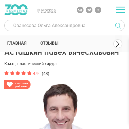
Москва
300 Экспертов
Пластические хирурги
Асташкин Павел Вячесл
ГЛАВНАЯ
ОТЗЫВЫ
Асташкин Павел Вячеславович
К.м.н., пластический хирург
4.9
(48)
высокий
рейтинг