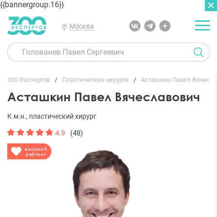
{{bannergroup.16}}
Москва
ГЛАВНАЯ
ОТЗЫВЫ
300 Экспертов
Пластические хирурги
Асташкин Павел Вячесл
Асташкин Павел Вячеславович
К.м.н., пластический хирург
4.9
(48)
высокий
рейтинг