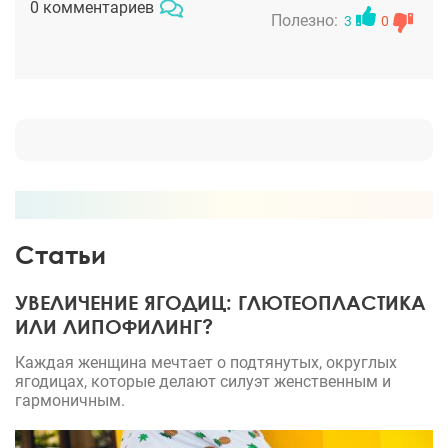
0 комментариев
будет ок. Мне порекомендовали сходить на
Полезно:
3
0
консультацию к Павлу Вячеславовичу в клинику
на Мысхакское шоссе. Доктор отличный, сразу
прониклась к нему доверием, все-таки он работает
на несколько городов, это еще один плюсик в
выборе доктора, так как местным хирурга не
особо доверяю! Операция отлично,
скорректировали мне мои ушки, теперь я
счастлива и больше никаких комплексов!
Статьи
УВЕЛИЧЕНИЕ ЯГОДИЦ: ГЛЮТЕОПЛАСТИКА
ИЛИ ЛИПОФИЛИНГ?
Каждая женщина мечтает о подтянутых, округлых
ягодицах, которые делают силуэт женственным и
гармоничным.