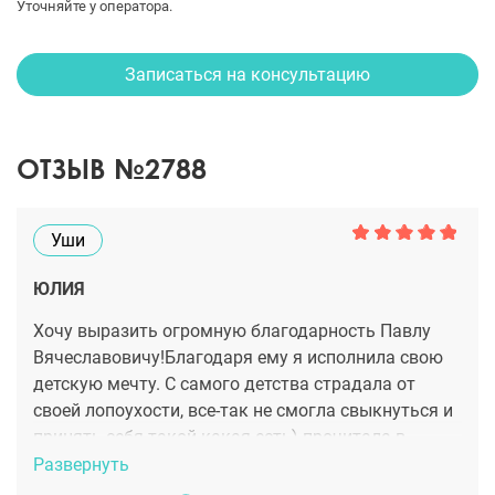
Уточняйте у оператора.
Записаться на консультацию
ОТЗЫВ №2788
Уши
ЮЛИЯ
Хочу выразить огромную благодарность Павлу
Вячеславовичу!Благодаря ему я исполнила свою
детскую мечту. С самого детства страдала от
своей лопоухости, все-так не смогла свыкнуться и
принять себя такой какая есть) прочитала в
интернете, что не такая уж и дорогостоящая
Развернуть
операция и если найти хорошего доктора то все