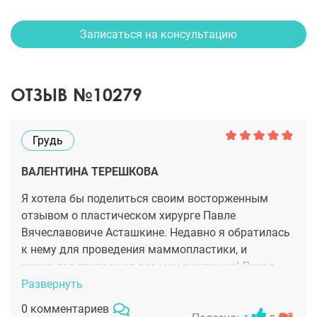
Записаться на консультацию
ОТЗЫВ №10279
Грудь
ВАЛЕНТИНА ТЕРЕШКОВА
Я хотела бы поделиться своим восторженным
отзывом о пластическом хирурге Павле
Вячеславовиче Асташкине. Недавно я обратилась
к нему для проведения маммопластики, и
результат превзошел все мои ожидания! Павел
Вячеславович — настоящий профессионал своего
Развернуть
дела. Его подход к каждому пациенту
0 комментариев