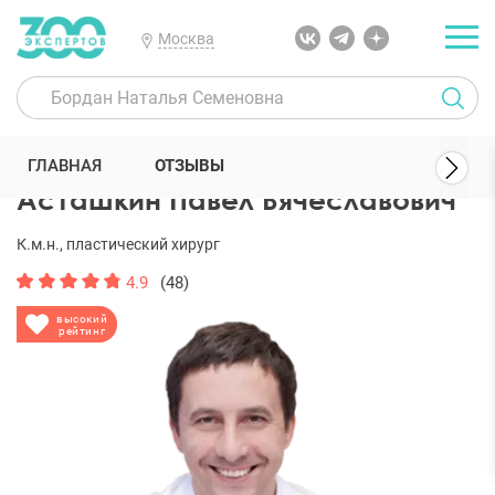
Москва
300 Экспертов
Пластические хирурги
Асташкин Павел Вячесл
ГЛАВНАЯ
ОТЗЫВЫ
Асташкин Павел Вячеславович
К.м.н., пластический хирург
4.9
(48)
высокий
рейтинг