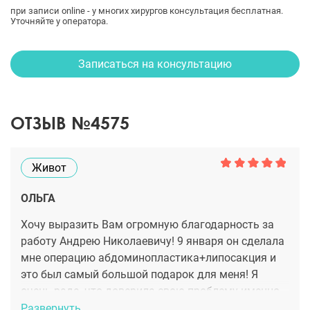
при записи online - у многих хирургов консультация бесплатная.
Уточняйте у оператора.
Записаться на консультацию
ОТЗЫВ №4575
Живот
ОЛЬГА
Хочу выразить Вам огромную благодарность за
работу Андрею Николаевичу! 9 января он сделала
мне операцию абдоминопластика+липосакция и
это был самый большой подарок для меня! Я
очень рада, что доверила свою проблему именно
этому врачу! Спасибо!
Развернуть