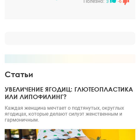
лор, а я доверяю своему врачу. И здесь у меня
Полезно:
3
-6
тоже сомнений не возникло. Андрей Русланович
вызвал у меня доверие к себе. Как настоящий
профессионал повел себя. Дал ответы на все мои
вопросы. В дальнейшем прекрасно провел
операцию и всегда присутствовал на плановых
осмотрах. В целом, я довольна и тем, как хирург
себя вел по отношению ко мне, и тем, как он
выполнил операцию, и самим результатом
операции. Прекрасный хирург, рекомендую его как
Статьи
настоящего профессионала в своей области!
УВЕЛИЧЕНИЕ ЯГОДИЦ: ГЛЮТЕОПЛАСТИКА
ИЛИ ЛИПОФИЛИНГ?
Каждая женщина мечтает о подтянутых, округлых
ягодицах, которые делают силуэт женственным и
гармоничным.