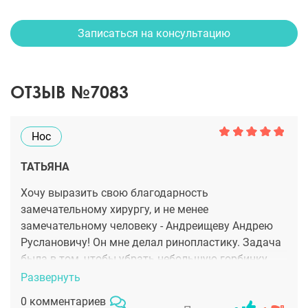
Записаться на консультацию
ОТЗЫВ №7083
Нос
ТАТЬЯНА
Хочу выразить свою благодарность
замечательному хирургу, и не менее
замечательному человеку - Андреищеву Андрею
Руслановичу! Он мне делал ринопластику. Задача
была в том, чтобы убрать небольшую горбинку,
которая у меня образовалась после травмы носа.
Развернуть
Андрея Руслановича мне порекомендовал мой
0 комментариев