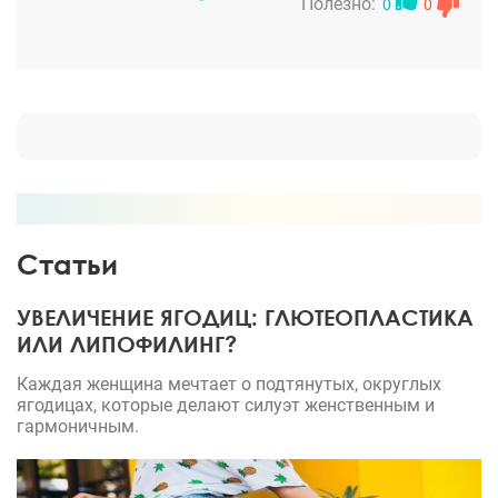
Хирург порекомендовал сделать еще липосакцию
Полезно:
0
0
подмышек, что , конечно, правильно ) Операция
была назначена на октябрь , все анализы были
сданы, на связи всегда находилась ассистент
Александра Сергеевича - Екатерина, спасибо Вам.
Все прошло отлично, самое страшное была
разметка [:biggrin:] Я до сих пор не понимаю, как
можно так ювелирно кроить грудь, она
потрясающая - грудь небесной красоты
Статьи
УВЕЛИЧЕНИЕ ЯГОДИЦ: ГЛЮТЕОПЛАСТИКА
ИЛИ ЛИПОФИЛИНГ?
Каждая женщина мечтает о подтянутых, округлых
ягодицах, которые делают силуэт женственным и
гармоничным.