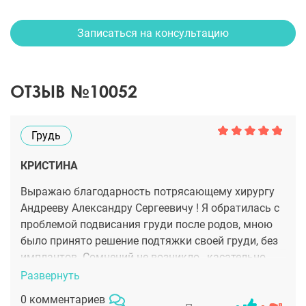
Записаться на консультацию
ОТЗЫВ №10052
Грудь
КРИСТИНА
Выражаю благодарность потрясающему хирургу
Андрееву Александру Сергеевичу ! Я обратилась с
проблемой подвисания груди после родов, мною
было принято решение подтяжки своей груди, без
имплантов. Сомнений не возникло , касательно
операции именно у этого врача, он расположил с
Развернуть
первых минут , как только я зашла в кабинет.
0 комментариев