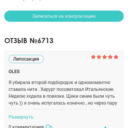
Записаться на консультацию
ОТЗЫВ №6713
Липосакция
OLES
Я убирала второй подбородок и одномоментно
ставила нити . Хирург посоветовал Итальянские.
Неделю ходила в повязке. Щеки синие были чуть
чуть )) я очень испугалась конечно , но через пару
недель все прошло и ниточки примо идеально
встали. Сейчас у меня шикарный четкий овал , без
Развернуть
лишней кожи и жирка .
0 комментариев