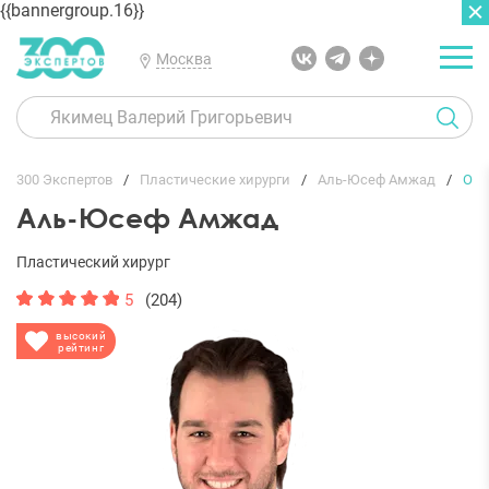
{{bannergroup.16}}
Москва
ГЛАВНАЯ
ОТЗЫВЫ
300 Экспертов
Пластические хирурги
Аль-Юсеф Амжад
От
Аль-Юсеф Амжад
Пластический хирург
5
(204)
высокий
рейтинг