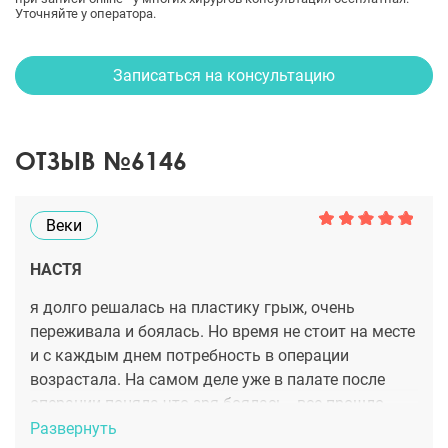
Уточняйте у оператора.
Записаться на консультацию
ОТЗЫВ №6146
Веки
НАСТЯ
я долго решалась на пластику грыж, очень
переживала и боялась. Но время не стоит на месте
и с каждым днем потребность в операции
возрастала. На самом деле уже в палате после
операции поняла что зря боялась - все прошло
очень быстро, ничего не болело не жгло. Синяки
Развернуть