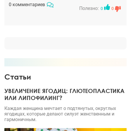
были ,да. Но после снятия швов я их скрывала
0 комментариев
тональником и на работе никто даже ничего не
Полезно:
0
0
заметил ))вот так!
Статьи
УВЕЛИЧЕНИЕ ЯГОДИЦ: ГЛЮТЕОПЛАСТИКА
ИЛИ ЛИПОФИЛИНГ?
Каждая женщина мечтает о подтянутых, округлых
ягодицах, которые делают силуэт женственным и
гармоничным.