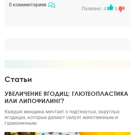
анализы и белье утягивающее. Ну что хочу
0 комментариев
сказать, что уже после операции я почувствовала
Полезно:
0
0
как будто минус пару кг с каждой коленки ))) ну
правда. я очень ждала пока избавлюсь от этого
жирка, и вот это свершилось!!! спасибо док)))
Статьи
УВЕЛИЧЕНИЕ ЯГОДИЦ: ГЛЮТЕОПЛАСТИКА
ИЛИ ЛИПОФИЛИНГ?
Каждая женщина мечтает о подтянутых, округлых
ягодицах, которые делают силуэт женственным и
гармоничным.