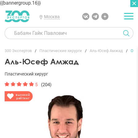
{{bannergroup.16}}
Москва
ГЛАВНАЯ
ОТЗЫВЫ
300 Экспертов
Пластические хирурги
Аль-Юсеф Амжад
От
Аль-Юсеф Амжад
Пластический хирург
5
(204)
высокий
рейтинг