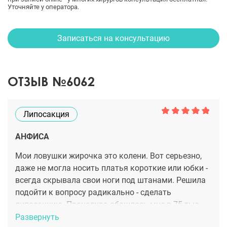
Уточняйте у оператора.
Записаться на консультацию
ОТЗЫВ №6062
Липосакция
АНФИСА
Мои ловушки жирочка это колени. Вот серьезно,
даже не могла носить платья короткие или юбки -
всегда скрывала свои ноги под штанами. Решила
подойти к вопросу радикально - сделать
липосакцию. Процедура обошлась мне в 75 тыс,
что очень даже нормально для Москвы. Плюс
Развернуть