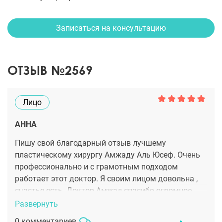
Записаться на консультацию
ОТЗЫВ №2569
Лицо
АННА
Пишу свой благодарный отзыв лучшему
пластическому хирургу Амжаду Аль Юсеф. Очень
профессионально и с грамотным подходом
работает этот доктор. Я своим лицом довольна ,
счастье есть. Доктор Амжад,спасибо огромное.
Анна Наумова.
Развернуть
0 комментариев