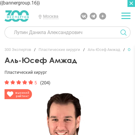
{{bannergroup.16}}
Москва
ГЛАВНАЯ
ОТЗЫВЫ
300 Экспертов
Пластические хирурги
Аль-Юсеф Амжад
От
Аль-Юсеф Амжад
Пластический хирург
5
(204)
высокий
рейтинг