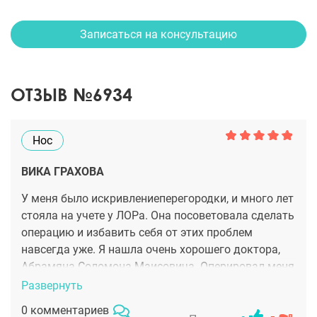
Записаться на консультацию
ОТЗЫВ №6934
Нос
ВИКА ГРАХОВА
У меня было искривлениеперегородки, и много лет
стояла на учете у ЛОРа. Она посоветовала сделать
операцию и избавить себя от этих проблем
навсегда уже. Я нашла очень хорошего доктора,
Абрамяна Соломона Маисовича. Оперировал меня
по своей авторской методике, закрытым методом.
Развернуть
Делал микрориносептопластику, исправил
0 комментариев