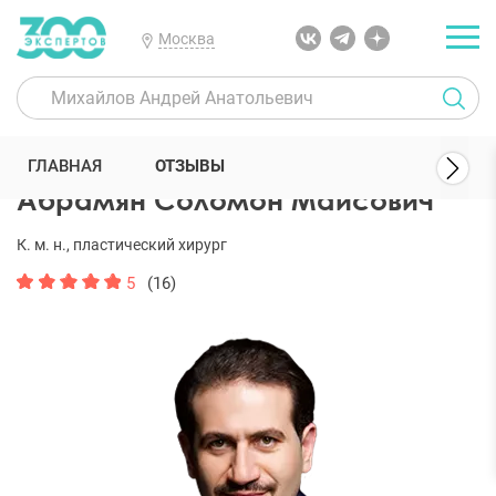
Москва
300 Экспертов
Пластические хирурги
Абрамян Соломон Маисо
ГЛАВНАЯ
ОТЗЫВЫ
Абрамян Соломон Маисович
К. м. н., пластический хирург
5
(16)