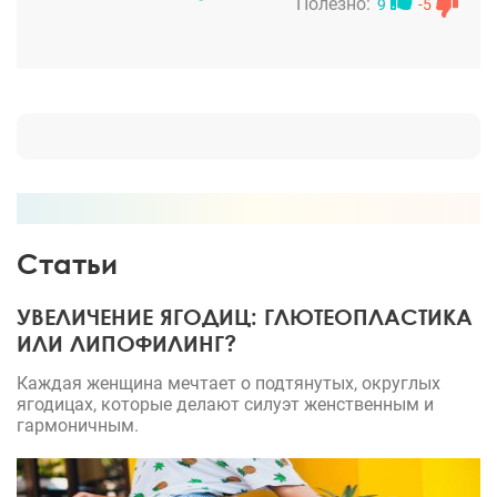
перегородку, удалил разросшиеся хрящи, которые
Полезно:
9
-5
мешали дышать.Операцию перенесла очень легко,
никаких кровоподтеков, жутких синяков,
страшных отеков. Реабилитация тоже прошла
достаточно хорошо. Ничуть не жалею, что
решилась и сделала это.
Статьи
УВЕЛИЧЕНИЕ ЯГОДИЦ: ГЛЮТЕОПЛАСТИКА
ИЛИ ЛИПОФИЛИНГ?
Каждая женщина мечтает о подтянутых, округлых
ягодицах, которые делают силуэт женственным и
гармоничным.