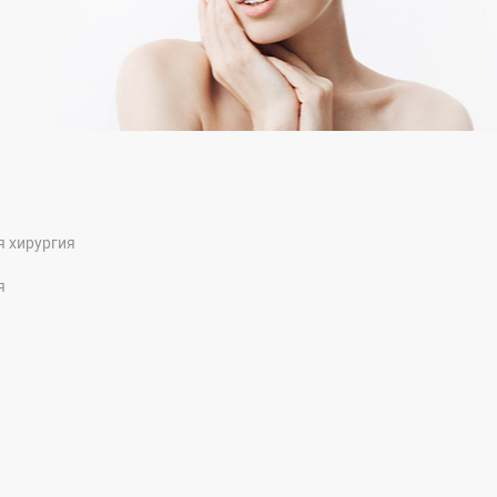
я хирургия
я