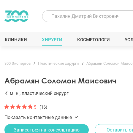
КЛИНИКИ
ХИРУРГИ
КОСМЕТОЛОГИ
УС
300 Экспертов
Пластические хирурги
Абрамян Соломон Маисо
Абрамян Соломон Маисович
К. м. н., пластический хирург
5
(16)
Показать контактные данные
Записаться на консультацию
Оставить о