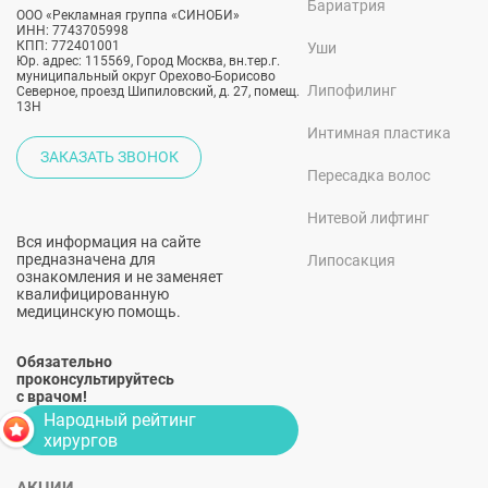
Бариатрия
ООО «Рекламная группа «СИНОБИ»
ИНН: 7743705998
КПП: 772401001
Уши
Юр. адрес: 115569, Город Москва, вн.тер.г.
муниципальный округ Орехово-Борисово
Липофилинг
Северное, проезд Шипиловский, д. 27, помещ.
13Н
Интимная пластика
ЗАКАЗАТЬ ЗВОНОК
Пересадка волос
Нитевой лифтинг
Вся информация на сайте
предназначена для
Липосакция
ознакомления и не заменяет
квалифицированную
медицинскую помощь.
Обязательно
проконсультируйтесь
с врачом!
Народный рейтинг
хирургов
АКЦИИ