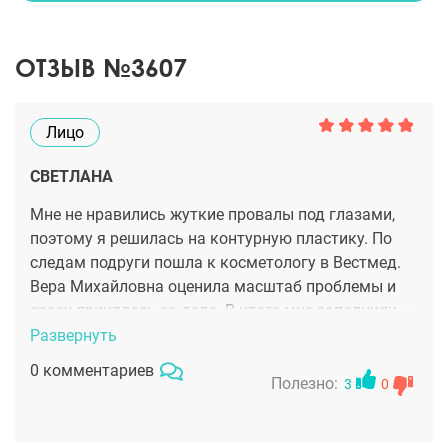
ОТЗЫВ №3607
Лицо
СВЕТЛАНА
Мне не нравились жуткие провалы под глазами,
поэтому я решилась на контурную пластику. По
следам подруги пошла к косметологу в Вестмед.
Вера Михайловна оценила масштаб проблемы и
сразу принялась за дело. В итоге мне заполнили
подглазничную область 3 мл филлера и
Развернуть
восполнили объем средней зоны лица. Итог
0 комментариев
понравился, лицо стало моложе и приятнее, без
Полезно:
3
0
следов усталости. Через полгода точно приду за
добавкой!