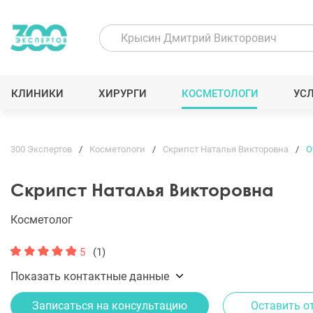
КЛИНИКИ
ХИРУРГИ
КОСМЕТОЛОГИ
УС
300 Экспертов
Косметологи
Скрипст Наталья Викторовна
О
Скрипст Наталья Викторовна
Косметолог
5
(1)
Показать контактные данные
Записаться на консультацию
Оставить о