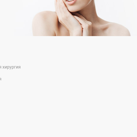
я хирургия
я