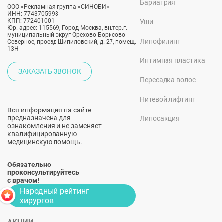
Бариатрия
ООО «Рекламная группа «СИНОБИ»
ИНН: 7743705998
КПП: 772401001
Уши
Юр. адрес: 115569, Город Москва, вн.тер.г.
муниципальный округ Орехово-Борисово
Липофилинг
Северное, проезд Шипиловский, д. 27, помещ.
13Н
Интимная пластика
ЗАКАЗАТЬ ЗВОНОК
Пересадка волос
Нитевой лифтинг
Вся информация на сайте
предназначена для
Липосакция
ознакомления и не заменяет
квалифицированную
медицинскую помощь.
Обязательно
проконсультируйтесь
с врачом!
Народный рейтинг
хирургов
АКЦИИ