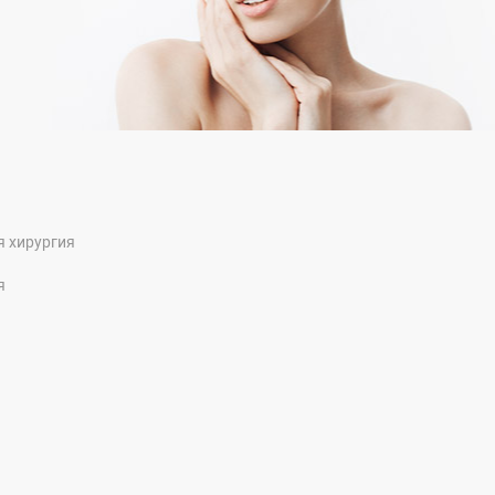
я хирургия
я