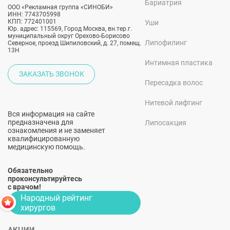
Бариатрия
ООО «Рекламная группа «СИНОБИ»
ИНН: 7743705998
КПП: 772401001
Уши
Юр. адрес: 115569, Город Москва, вн.тер.г.
муниципальный округ Орехово-Борисово
Липофилинг
Северное, проезд Шипиловский, д. 27, помещ.
13Н
Интимная пластика
ЗАКАЗАТЬ ЗВОНОК
Пересадка волос
Нитевой лифтинг
Вся информация на сайте
предназначена для
Липосакция
ознакомления и не заменяет
квалифицированную
медицинскую помощь.
Обязательно
проконсультируйтесь
с врачом!
Народный рейтинг
хирургов
АКЦИИ