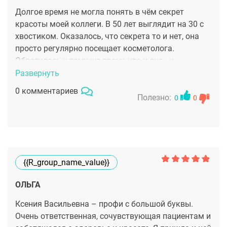
Долгое время не могла понять в чём секрет
красоты моей коллеги. В 50 лет выглядит на 30 с
хвостиком. Оказалось, что секрета то и нет, она
просто регулярно посещает косметолога.
Обратилась к тому же врачу, что и она - к
Смирновой Марии Викторовне. С моими
Развернуть
морщинами на лбу и глубокой межбровкой
0 комментариев
решили бороться с помощью Ботокса. Признаюсь,
Полезно:
0
0
сначала побаивалась инъекций, думала, что лицо
станет, как маска. Но у Марии Викторовны
чувство меры просто изумительное. Никакого
эффекта маски нет, мои эмоции выглядят
естественно, а морщин как будто и не было. Очень
{{r_group_name_value}}
благодарна!
ОЛЬГА
Ксения Васильевна – профи с большой буквы.
Очень ответственная, сочувствующая пациентам и