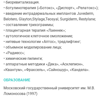
• биоревитализация.
• ботулинотерапия («Ботокс», «Диспорт», «Релатокс»);
• введение интрадермальных имплантов Juvederm,
Belotero, Glayton,Stylage,Teosyal, Surgiderm, Restylane;
• составление трихограммы;
• плацентарная терапия «Лаеннек»;
• аутологичное клеточное омоложение;
• нитевые технологии «Аптос», тредлифтинг;
• объемное моделирование лица;
• «Радиесс»;
• химические пилинги;
• аппаратные методики «Дека», «Асклепион»,
«Квантум», «Фраксель», «Сайношур», «Кандела».
ОБРАЗОВАНИЕ
Московский государственный университет им. М.В.
Ломоносова (1997)