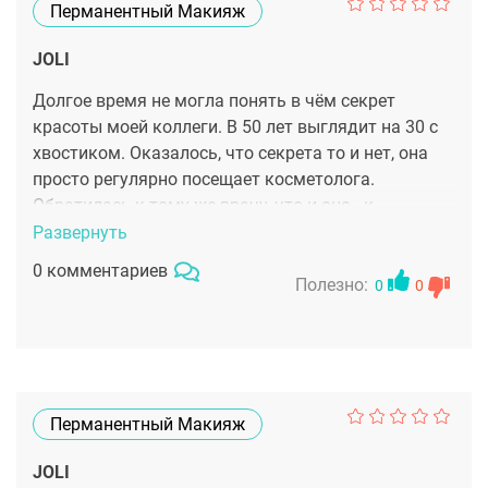
Перманентный Макияж
JOLI
Долгое время не могла понять в чём секрет
красоты моей коллеги. В 50 лет выглядит на 30 с
хвостиком. Оказалось, что секрета то и нет, она
просто регулярно посещает косметолога.
Обратилась к тому же врачу, что и она - к
Смирновой Марии Викторовне. С моими
Развернуть
морщинами на лбу и глубокой межбровкой
0 комментариев
решили бороться с помощью Ботокса. Признаюсь,
Полезно:
0
0
сначала побаивалась инъекций, думала, что лицо
станет, как маска. Но у Марии Викторовны
чувство меры просто изумительное. Никакого
эффекта маски нет, мои эмоции выглядят
естественно, а морщин как будто и не было. Очень
Перманентный Макияж
благодарна!
JOLI