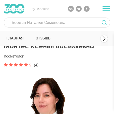
Москва
300 Экспертов
Косметологи
Монтес Ксения Васильевна
ГЛАВНАЯ
ОТЗЫВЫ
Монтес Ксения Васильевна
Косметолог
5
(4)