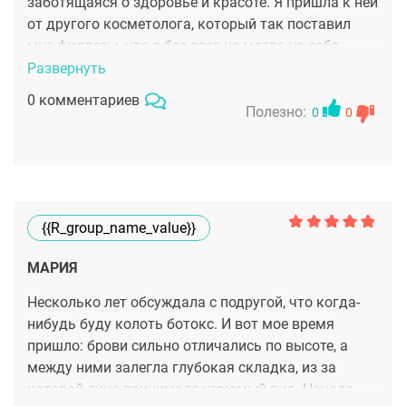
заботящаяся о здоровье и красоте. Я пришла к ней
от другого косметолога, который так поставил
мне филлеры, что я без слез не могла на себя
смотреть. Хорошо, что срок их действия был
Развернуть
недолгим – рассосались через полгода. После
0 комментариев
неудачи боялась уже что-то делать с лицом, но
Полезно:
0
0
все-таки не смогла отказаться от шанса
выглядеть моложе. Ксения Васильевна
действительно сотворила чудо: подобрала
хорошие филлеры, убрала носогубки, подняла мне
скулы и при этом не превратила меня в куклу.
{{r_group_name_value}}
Планирую еще сделать мезотерапию и немного
увеличить губы, думаю, все пройдет хорошо.
МАРИЯ
Несколько лет обсуждала с подругой, что когда-
нибудь буду колоть ботокс. И вот мое время
пришло: брови сильно отличались по высоте, а
между ними залегла глубокая складка, из за
которой лицо принимало угрюмый вид. Начала