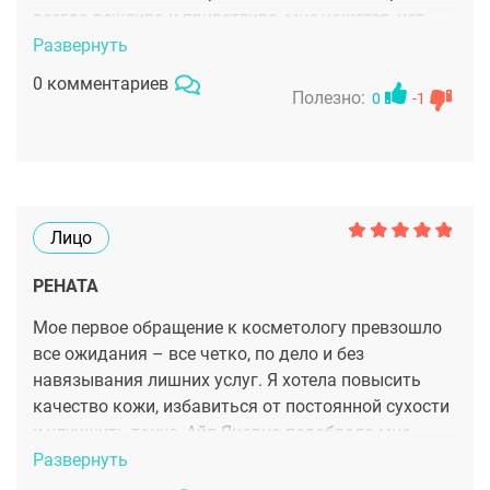
всегда вежлива и приветлива, мне кажется, нет
вопросов которые могут поставить ее в тупик –
Развернуть
все подробно расскажет и покажет. Но самое
0 комментариев
главное ¬ всегда есть результат.
Полезно:
0
-1
Лицо
РЕНАТА
Мое первое обращение к косметологу превзошло
все ожидания – все четко, по дело и без
навязывания лишних услуг. Я хотела повысить
качество кожи, избавиться от постоянной сухости
и улучшить тонус. Айя Яновна подобрала мне
процедуры и комплекс косметики для ухода дома.
Развернуть
Думаю, все в комплексе принесет плоды, хотя я