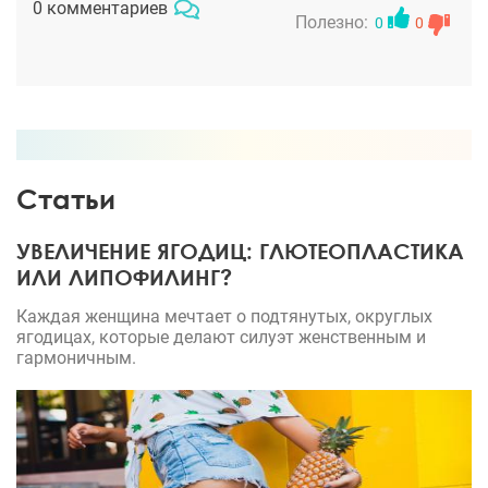
0 комментариев
довольна своей внешностью уже после
Полезно:
0
0
биоревитализации. Кожа стала гладкая, плотная,
как будто я не жалею времени и сил на уход за
собой.
Статьи
УВЕЛИЧЕНИЕ ЯГОДИЦ: ГЛЮТЕОПЛАСТИКА
ИЛИ ЛИПОФИЛИНГ?
Каждая женщина мечтает о подтянутых, округлых
ягодицах, которые делают силуэт женственным и
гармоничным.