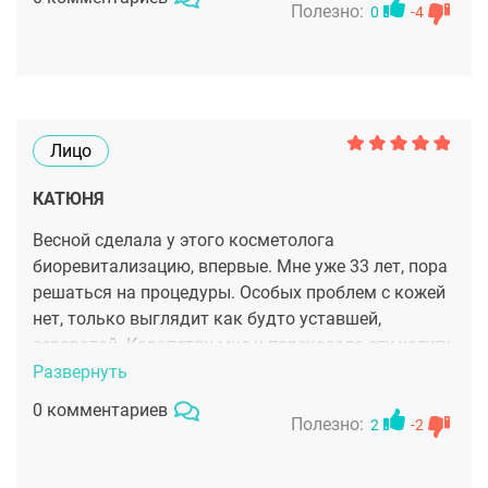
местные врачи такую "красоту" творили, что без
Полезно:
0
-4
слез не посмотришь. Губы перекачены, как
сосиски. Лично я от Карапетян теперь ни за что не
уйду.
Лицо
КАТЮНЯ
Весной сделала у этого косметолога
биоревитализацию, впервые. Мне уже 33 лет, пора
решаться на процедуры. Особых проблем с кожей
нет, только выглядит как будто уставшей,
сероватой. Карапетян мне и подсказала эту услугу.
Следов от уколов небыло видно уже на второй
Развернуть
день, кожа стала выглядеть лучше. Так что
0 комментариев
нужного эффекта я добилась!!!
Полезно:
2
-2