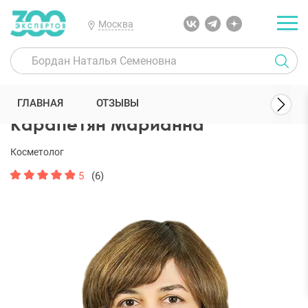
Москва
300 Экспертов
Косметологи
Карапетян Марианна
ГЛАВНАЯ
ОТЗЫВЫ
Карапетян Марианна
Косметолог
5
(6)