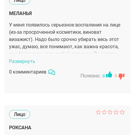
Лицо
МЕЛАНЬЯ
У меня появилось серьезное воспаления на лице
(из-за просроченной косметики, виноват
визажист). Надо было срочно убирать весь этот
ужас, думаю, все понимают, как важна красота,
тем более лица, для любой девушки. По совету
знакомых обратилась к Марианне Георгиевне. И к
Развернуть
счастью через неделю уже все краснющие следы с
0 комментариев
лица пропали. все пропали. Спасибо.
Полезно:
0
-1
Лицо
РОКСАНА