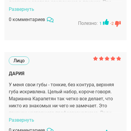
диагноз и сделала заключение о лечении. При
этом никакая косметика не втюхивалась, были
Развернуть
предложены недорогие аптечные средства, диета.
0 комментариев
За три прошедших месяца состояние волос
Полезно:
1
-2
значительно улучшилось. Конечно, у меня нет
шевелюры, как у девушек из рекламы шампуней,
но улучшение есть, а я и дальше собираюсь
заниматься своими волосами, чтобы все стало
еще лучше.
Лицо
ДАРИЯ
У меня свои губы - тонкие, без контура, верхняя
губа искривлена. Целый набор, короче говоря.
Марианна Карапетян так четко все делает, что
никто из знакомых ни чего не замечает. Это
признак настоящего профессионализма. Ради
этого я готова ездить в Москву из другого города
Развернуть
раз в пол-года. А вот многим моим подругам
0 комментариев