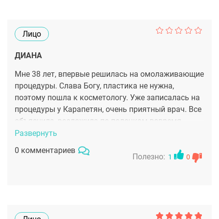
Лицо
ДИАНА
Мне 38 лет, впервые решилась на омолаживающие
процедуры. Слава Богу, пластика не нужна,
поэтому пошла к косметологу. Уже записалась на
процедуры у Карапетян, очень приятный врач. Все
объяснила, разложила по полочкам вовремя
консультации. Мы с ней остановились на лазере, а
Развернуть
потом подкорректируем результат с помощью
0 комментариев
уколов гиалуронки. Все очень доходчиво
Полезно:
1
0
объясняет, напишу еще сюда по итогам!!