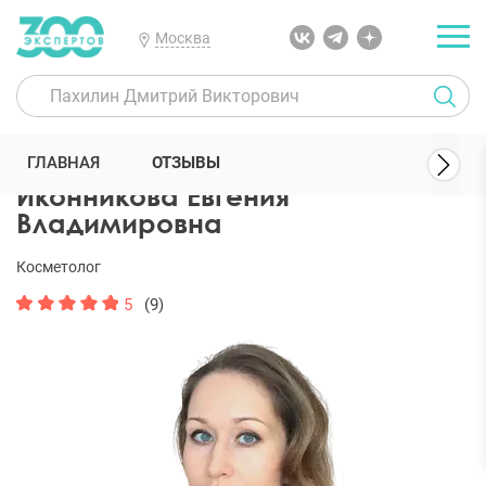
Москва
300 Экспертов
Косметологи
Иконникова Евгения Владимиров
ГЛАВНАЯ
ОТЗЫВЫ
Иконникова Евгения
Владимировна
Косметолог
5
(9)