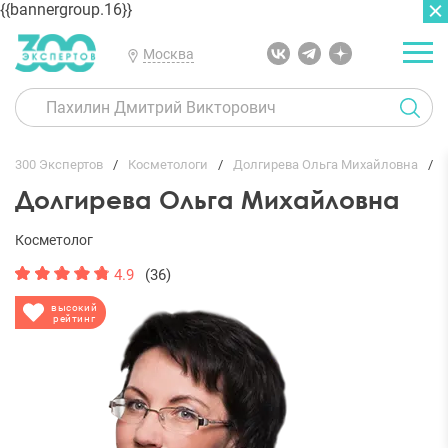
{{bannergroup.16}}
Москва
ГЛАВНАЯ
ОТЗЫВЫ
300 Экспертов
Косметологи
Долгирева Ольга Михайловна
Долгирева Ольга Михайловна
Косметолог
4.9
(36)
высокий
рейтинг