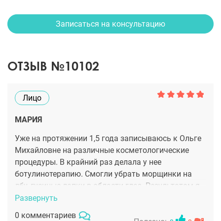
Записаться на консультацию
ОТЗЫВ №10102
Лицо
МАРИЯ
Уже на протяжении 1,5 года записываюсь к Ольге
Михайловне на различные косметологические
процедуры. В крайний раз делала у нее
ботулинотерапию. Смогли убрать морщинки на
лбу, гусиные лапки в области глаз. Результатом я
довольна, все смотрится естественно. Ольгу
Развернуть
Михайловну как косметолога я рекомендую
0 комментариев