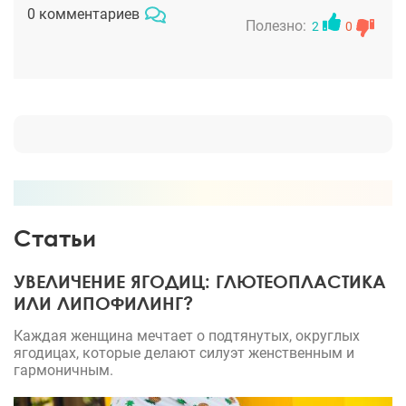
то долго ждали). Так вот, перед операцией мне все
0 комментариев
точно объяснили, как будет проходить операция и
Полезно:
2
0
что они для нее будут использовать, после мне
обьяснили как правильно ухаживать во время
восстановительного периода !!! Мне там очень
понравилось, правда лицо недолго болело, а так
все)
Статьи
УВЕЛИЧЕНИЕ ЯГОДИЦ: ГЛЮТЕОПЛАСТИКА
ИЛИ ЛИПОФИЛИНГ?
Каждая женщина мечтает о подтянутых, округлых
ягодицах, которые делают силуэт женственным и
гармоничным.