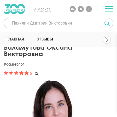
Москва
300 Экспертов
Косметологи
Баламутова Оксана Викторовна
ГЛАВНАЯ
ОТЗЫВЫ
Баламутова Оксана
Викторовна
Косметолог
5
(2)