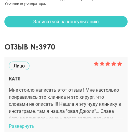
Уточняйте у оператора.
Записаться на консультацию
ОТЗЫВ №3970
Лицо
КАТЯ
Мне стоило написать этот отзыв ! Мне настолько
понравилась это клиника и это хирург, что
словами не описать !!! Нашла я эту чуду клинику в
инстаграме, там я нашла "овал Джоли"... Слава
богу не пришлось очень долго записываться и
ждать тоже (просто читала отзывы и все почему-
Развернуть