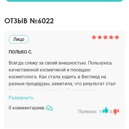
ОТЗЫВ №6022
Лицо
ПОЛЬКО С.
Всегда слежу за своей внешностью. Пользуюсь
качественной косметикой и посещаю
косметолога. Как стала ходить в Вестмед на
разные процедуры, заметила, что результат стал
более ярким, чем раньше. Заметили его и
окружающие.
Развернуть
0 комментариев
Полезно:
1
0