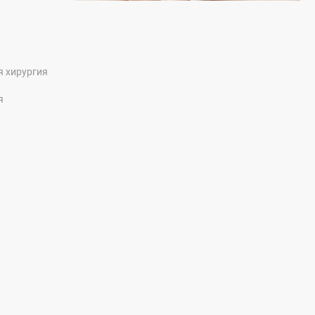
я хирургия
я