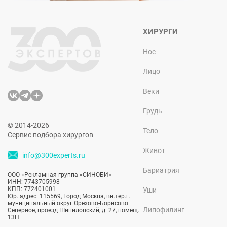
ХИРУРГИ
Нос
Лицо
Веки
Грудь
© 2014-2026
Тело
Сервис подбора хирургов
Живот
info@300experts.ru
Бариатрия
ООО «Рекламная группа «СИНОБИ»
ИНН: 7743705998
КПП: 772401001
Уши
Юр. адрес: 115569, Город Москва, вн.тер.г.
муниципальный округ Орехово-Борисово
Липофилинг
Северное, проезд Шипиловский, д. 27, помещ.
13Н