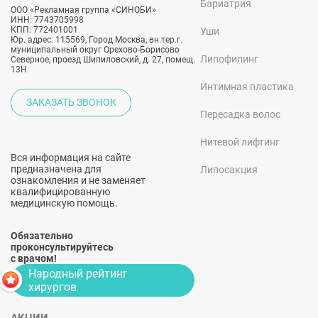
Бариатрия
ООО «Рекламная группа «СИНОБИ»
ИНН: 7743705998
КПП: 772401001
Уши
Юр. адрес: 115569, Город Москва, вн.тер.г.
муниципальный округ Орехово-Борисово
Липофилинг
Северное, проезд Шипиловский, д. 27, помещ.
13Н
Интимная пластика
ЗАКАЗАТЬ ЗВОНОК
Пересадка волос
Нитевой лифтинг
Вся информация на сайте
предназначена для
Липосакция
ознакомления и не заменяет
квалифицированную
медицинскую помощь.
Обязательно
проконсультируйтесь
с врачом!
Народный рейтинг
хирургов
АКЦИИ