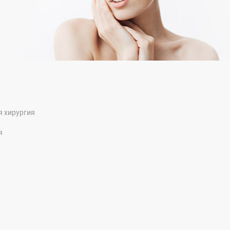
я хирургия
я